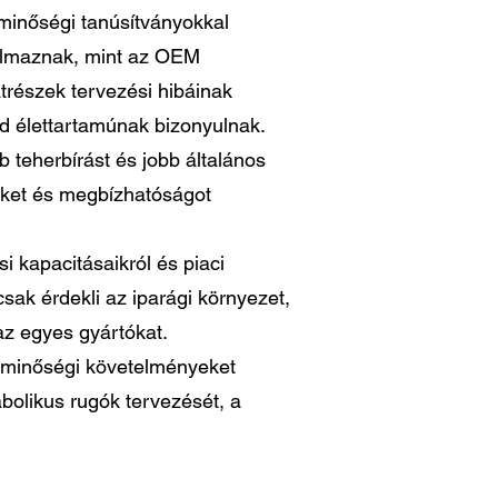
inőségi tanúsítványokkal
kalmaznak, mint az OEM
trészek tervezési hibáinak
id élettartamúnak bizonyulnak.
 teherbírást és jobb általános
téket és megbízhatóságot
si kapacitásaikról és piaci
csak érdekli az iparági környezet,
 az egyes gyártókat.
as minőségi követelményeket
bolikus rugók tervezését, a