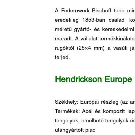
A Federnwerk Bischoff több min
eredetileg 1853-ban családi k
méretű gyártó- és kereskedelmi v
maradt. A vállalat termékkínála
rugóktól (25×4 mm) a vasúti já
terjed.
Hendrickson Europe
Székhely: Európai részleg (az am
Termékek: Acél és kompozit lapr
tengelyek, emelhető tengelyek é
utángyártott piac