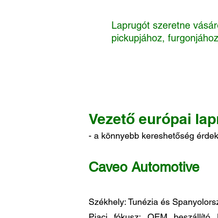
Laprugót szeretne vásáro
pickupjához, furgonjához
Vezető európai la
- a könnyebb kereshetőség érd
Caveo Automotive
Székhely: Tunézia és Spanyolors
Piaci fókusz: OEM beszállító