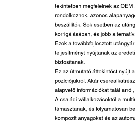
tekintetben megfelelnek az OEM
rendelkeznek, azonos alapanyago
beszállítók. Sok esetben az után
korrigálásában, és jobb alternat
Ezek a továbbfejlesztett utángyá
teljesítményt nyújtanak az erede
biztosítanak.
Ez az útmutató áttekintést nyújt a
pozíciójukról. Akár cserealkatrés
alapvető információkat talál arró
A családi vállalkozásoktól a mul
támasztanak, és folyamatosan ber
kompozit anyagokat és az automat