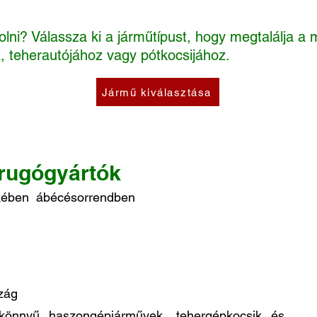
lni? Válassza ki a járműtípust, hogy megtalálja a 
, teherautójához vagy pótkocsijához.
Jármű kiválasztása
prugógyártók
ekében ábécésorrendben
zág
 könnyű haszongépjárművek, tehergépkocsik és