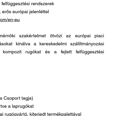
felfüggesztési rendszerek
 erős európai jelenléttel
com/en-eu
érnöki szakértelmet ötvözi az európai piaci
ásokat kínálva a kereskedelmi szállítmányozási
kompozit rugókat és a fejlett felfüggesztési
s Csoport tagja)
rtve a laprugókat
 rugógyártó, kiterjedt termékpalettával