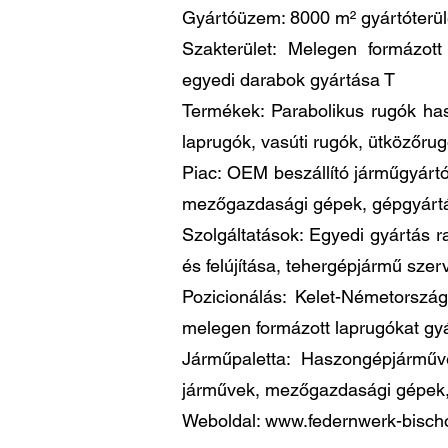
Gyártóüzem: 8000 m² gyártóterüle
Szakterület: Melegen formázot
egyedi darabok gyártása T
Termékek: Parabolikus rugók ha
laprugók, vasúti rugók, ütközőru
Piac: OEM beszállító járműgyártó
mezőgazdasági gépek, gépgyárt
Szolgáltatások: Egyedi gyártás r
és felújítása, tehergépjármű szer
Pozicionálás: Kelet-Németorszá
melegen formázott laprugókat g
Járműpaletta: Haszongépjárműve
járművek, mezőgazdasági gépek,
Weboldal: www.federnwerk-bischo