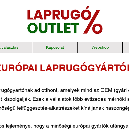
iválasztás
Kapcsolat
Webshop
EURÓPAI LAPRUGÓGYÁRTÓ
gógyártónak ad otthont, amelyek mind az OEM (gyári e
rt kiszolgálják. Ezek a vállalatok több évtizedes mérnök
nőségű felfüggesztés-alkatrészeket kínáljanak haszong
tos fejleménye, hogy a minőségi európai gyártók utángy