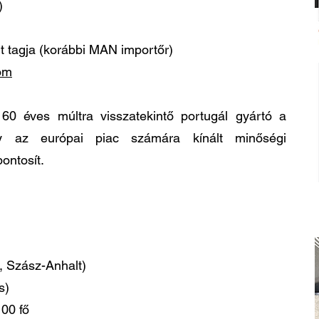
)
t tagja (korábbi MAN importőr)
om
0 éves múltra visszatekintő portugál gyártó a
ly az európai piac számára kínált minőségi
ontosít.
, Szász-Anhalt)
s)
00 fő