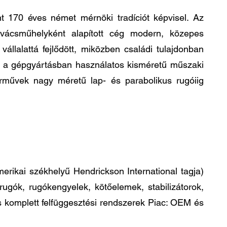
t 170 éves német mérnöki tradíciót képvisel. Az
ovácsműhelyként alapított cég modern, közepes
állalattá fejlődött, miközben családi tulajdonban
ta a gépgyártásban használatos kisméretű műszaki
rművek nagy méretű lap- és parabolikus rugóiig
erikai székhelyű Hendrickson International tagja)
ugók, rugókengyelek, kötőelemek, stabilizátorok,
s komplett felfüggesztési rendszerek Piac: OEM és