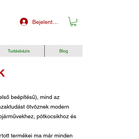
Bejelentkezés
Tudásbázis
Blog
K
lső beépítésű), mind az
i szaktudást ötvöznek modern
épjárművekhez, pótkocsikhoz és
ártott termékei ma már minden