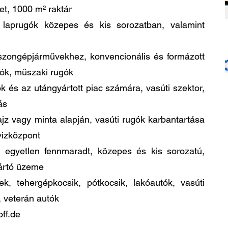
t, 1000 m² raktár
t laprugók közepes és kis sorozatban, valamint
szongépjárművekhez, konvencionális és formázott
gók, műszaki rugók
k és az utángyártott piac számára, vasúti szektor,
ás
ajz vagy minta alapján, vasúti rugók karbantartása
vizközpont
g egyetlen fennmaradt, közepes és kis sorozatú,
yártó üzeme
k, tehergépkocsik, pótkocsik, lakóautók, vasúti
 veterán autók
ff.de