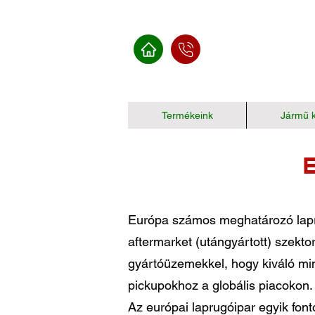
Termékeink
Jármű k
Európa számos meghatározó lapru
aftermarket (utángyártott) szekto
gyártóüzemekkel, hogy kiváló mi
pickupokhoz a globális piacokon.
Az európai laprugóipar egyik fon