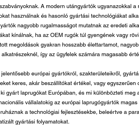
 szabványoknak. A modern utángyártók ugyanazokkal a m
kat használnak és hasonló gyártási technológiákat al
gyártók nagyobb rugalmasságot mutatnak az eredeti alka
ívákat kínálnak, ha az OEM rugók túl gyengének vagy röv
rtott megoldások gyakran hosszabb élettartamot, nagyobb
ti alkatrészeknél, így az ügyfelek számára magasabb ér
 jelentősebb európai gyártókról, szakterületeikről, gyártá
zeket keres, akár beszállítókat értékel, vagy egyszerűen 
l, ki gyárt laprugókat Európában, és mi különbözteti meg
tinacionális vállalatokig az európai laprugógyártók mag
uháznak a technológiai fejlesztésekbe, beleértve a para
izált gyártási folyamatokat.