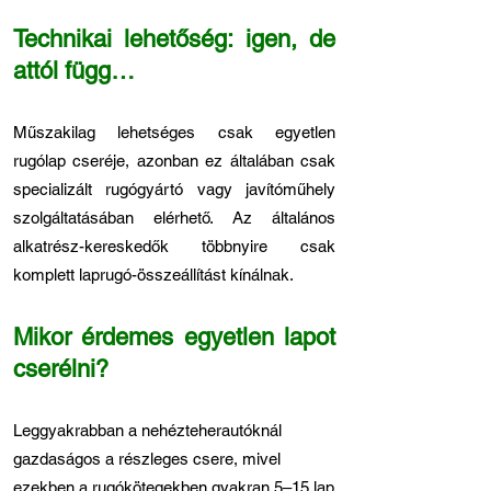
Technikai lehetőség: igen, de
attól függ…
Műszakilag lehetséges csak egyetlen
rugólap cseréje, azonban ez általában csak
specializált rugógyártó vagy javítóműhely
szolgáltatásában elérhető. Az általános
alkatrész-kereskedők többnyire csak
komplett laprugó-összeállítást kínálnak.
Mikor érdemes egyetlen lapot
cserélni?
Leggyakrabban a nehézteherautóknál
gazdaságos a részleges csere, mivel
ezekben a rugókötegekben gyakran 5–15 lap