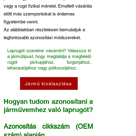
vagy a rugó fizikai méretei. Emellett vásárlás
előtt más szempontokat is érdemes
figyelembe venni.
Az alábbiakban részletesen bemutatjuk a
legfontosabb azonosítási módszereket.
Laprugót szeretne vásárolni? Válassza ki
a járműtípust, hogy megtalálja a megfelelő
rugót pickupjához, furgonjához,
teherautójához vagy pótkocsijához.
Jármű kiválasztása
Hogyan tudom azonosítani a
járművemhez való laprugót?
Azonosítás cikkszám (OEM
szám) alapján