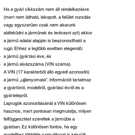
Ha a gyári cikkszám nem áll rendelkezésre
(mert nem látható, lekopott, a felület rozsdás
vagy egyszerűen csak nem akarunk
aláfeküdni a járműnek és leolvasni azt) akkor
a jármű adatai alapján is beazonosítható a
rugó. Ehhez a legtöbb esetben elegendő:
a jármű gyártási éve, és
a jármű alvázszáma (VIN száma).
A VIN (17 karakterből álló egyedi azonosító)
a jármű „ujjlenyomata”. Információt tartalmaz
a gyártóról, modellről, gyártási évről és a
gyártelepről.
Laprugók azonosításánál a VIN különösen
hasznos, mert pontosan megmutatja, milyen
felfüggesztést szereltek a járműbe a
gyárban. Ez különösen fontos, ha egy
modellhez többféle rugóváltozat is készült