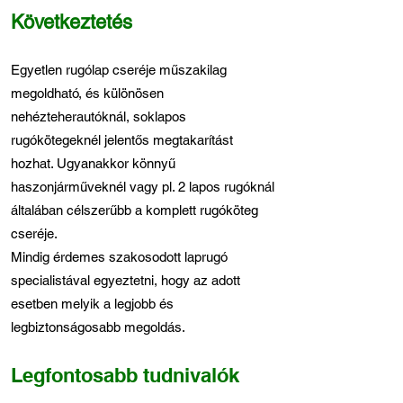
Következtetés
Egyetlen rugólap cseréje műszakilag
megoldható, és különösen
nehézteherautóknál, soklapos
rugókötegeknél jelentős megtakarítást
hozhat. Ugyanakkor könnyű
haszonjárműveknél vagy pl. 2 lapos rugóknál
általában célszerűbb a komplett rugóköteg
cseréje.
Mindig érdemes szakosodott laprugó
specialistával egyeztetni, hogy az adott
esetben melyik a legjobb és
legbiztonságosabb megoldás.
Legfontosabb tudnivalók