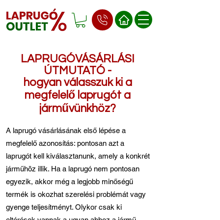
LAPRUGÓVÁSÁRLÁSI
ÚTMUTATÓ -
hogyan válasszuk ki a
megfelelő laprugót a
járművünkhöz?
A laprugó vásárlásának első lépése a
megfelelő azonosítás: pontosan azt a
laprugót kell kiválasztanunk, amely a konkrét
járműhöz illik. Ha a laprugó nem pontosan
egyezik, akkor még a legjobb minőségű
termék is okozhat szerelési problémát vagy
gyenge teljesítményt. Olykor csak ki
eltérések vannak a ugyan ahhoz a jármű