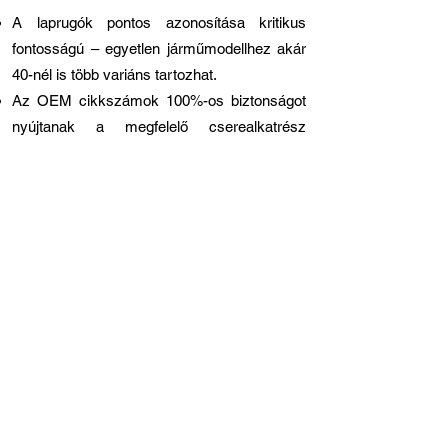
A laprugók pontos azonosítása kritikus
fontosságú – egyetlen járműmodellhez akár
40-nél is több variáns tartozhat.
Az OEM cikkszámok 100%-os biztonságot
nyújtanak a megfelelő cserealkatrész
kiválasztásához.
Az alvázszám (VIN) alapú azonosítás
rendkívül megbízható, ha a cikkszámok nem
állnak rendelkezésre.
Az ügyfelek többsége (70%) sikeresen
cserél ki csupán egyetlen rugót.
A páros csere javasolt régebbi járműveknél,
vagy ha a járművet huzamosabb ideig törött
rugóval használták.
Az egyes rugólapok cseréje lehetséges, de
jellemzően csak a 8-15 lapból álló kötegekkel
rendelkező nehéz tehergépjárműveknél