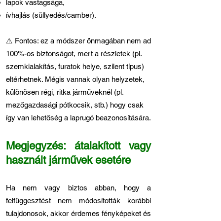
lapok vastagsága,
ívhajlás (süllyedés/camber).
⚠️ Fontos: ez a módszer önmagában nem ad
100%-os biztonságot, mert a részletek (pl.
szemkialakítás, furatok helye, szilent típus)
eltérhetnek. Mégis vannak olyan helyzetek,
különösen régi, ritka járműveknél (pl.
mezőgazdasági pótkocsik, stb.) hogy csak
így van lehetőség a laprugó beazonosítására.
Megjegyzés: átalakított vagy
használt járművek esetére
Ha nem vagy biztos abban, hogy a
felfüggesztést nem módosították korábbi
tulajdonosok, akkor érdemes fényképeket és