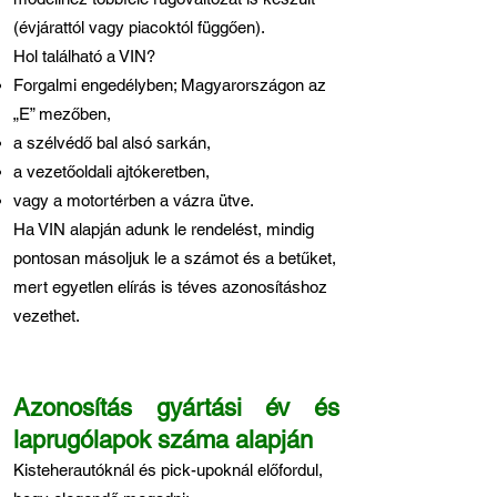
(évjárattól vagy piacoktól függően).
Hol található a VIN?
Forgalmi engedélyben; Magyarországon az
„E” mezőben,
a szélvédő bal alsó sarkán,
a vezetőoldali ajtókeretben,
vagy a motortérben a vázra ütve.
Ha VIN alapján adunk le rendelést, mindig
pontosan másoljuk le a számot és a betűket,
mert egyetlen elírás is téves azonosításhoz
vezethet.
Azonosítás gyártási év és
laprugólapok száma alapján
Kisteherautóknál és pick-upoknál előfordul,