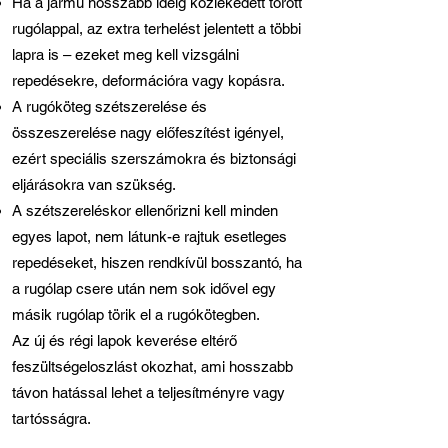
Ha a jármű hosszabb ideig közlekedett törött
rugólappal, az extra terhelést jelentett a többi
lapra is – ezeket meg kell vizsgálni
repedésekre, deformációra vagy kopásra.
A rugóköteg szétszerelése és
összeszerelése nagy előfeszítést igényel,
ezért speciális szerszámokra és biztonsági
eljárásokra van szükség.
A szétszereléskor ellenőrizni kell minden
egyes lapot, nem látunk-e rajtuk esetleges
repedéseket, hiszen rendkívül bosszantó, ha
a rugólap csere után nem sok idővel egy
másik rugólap törik el a rugókötegben.
Az új és régi lapok keverése eltérő
feszültségeloszlást okozhat, ami hosszabb
távon hatással lehet a teljesítményre vagy
tartósságra.