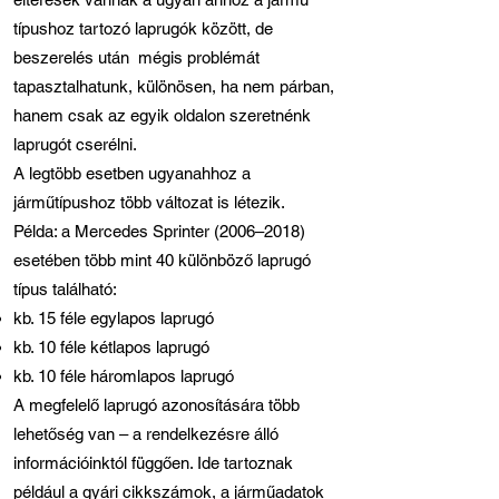
típushoz tartozó laprugók között, de
beszerelés után mégis problémát
tapasztalhatunk, különösen, ha nem párban,
hanem csak az egyik oldalon szeretnénk
laprugót cserélni.
A legtöbb esetben ugyanahhoz a
járműtípushoz több változat is létezik.
Példa: a Mercedes Sprinter (2006–2018)
esetében több mint 40 különböző laprugó
típus található:
kb. 15 féle egylapos laprugó
kb. 10 féle kétlapos laprugó
kb. 10 féle háromlapos laprugó
A megfelelő laprugó azonosítására több
lehetőség van – a rendelkezésre álló
információinktól függően. Ide tartoznak
például a gyári cikkszámok, a járműadatok