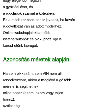
hogy elegendő megadni:
a gyártási évet, és
a rugólapok számát a kötegben.
Ez a módszer csak akkor javasolt, ha kevés
rugóváltozat van az adott modellhez.
Online webshopjainkban több
kisteherautóhoz és pickuphoz, így is
kereshetünk laprugót.
Azonosítás méretek alapján
Ha sem cikkszám, sem VIN nem áll
rendelkezésre, akkor a meglévő rugó főbb
méretei is segíthetnek:
teljes hossz (szem–szem vagy teljes
hossz),
szélesség,