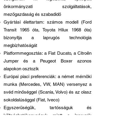
önkormányzati szolgáltatások,
mezőgazdaság és szabadidő
Gyártási élettartam: számos modell (Ford
Transit 1965 óta, Toyota Hilux 1968 óta)
bizonyítja a laprugós technológia
megbízhatóságát
Platformmegosztás: a Fiat Ducato, a Citroën
Jumper és a Peugeot Boxer azonos
alapokon osztozik
Európai piaci preferenciák: a német mérnöki
munka (Mercedes, VW, MAN) versenyez a
svéd minőséggel (Scania, Volvo) és az olasz
sokoldalúsággal (Fiat, Iveco)
Egyszerűségük, tartósságuk és
költséghatékonyságuk miatt a laprugók
továbbra is a preferált felfüggesztési
megoldások a teherhordó alkalmazásoknál