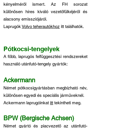
kényelméről ismert. Az FH sorozat
különösen híres kiváló vezetőfülkéjéről és
alacsony emissziójáról.
Laprugók
Volvo teherautókhoz
itt találhatók.
Pótkocsi-tengelyek
A főbb, laprugós felfüggesztési rendszereket
használó utánfutó-tengely gyártók:
Ackermann
Német pótkocsigyártásban megbízható név,
különösen egyedi és speciális járműveknél.
Ackermann laprugóinkat
itt
tekintheti meg.
BPW (Bergische Achsen)
Német gyártó és piacvezető az utánfutó-