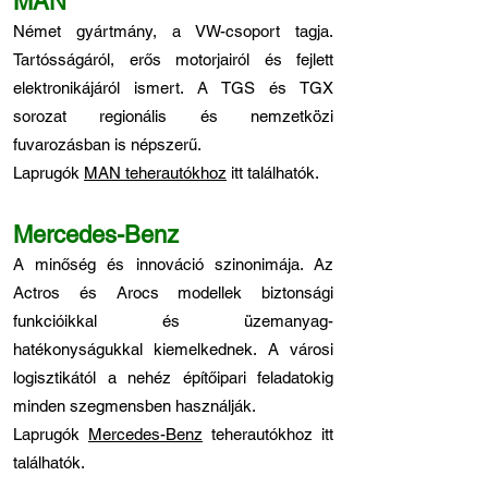
MAN
Német gyártmány, a VW-csoport tagja.
Tartósságáról, erős motorjairól és fejlett
elektronikájáról ismert. A TGS és TGX
sorozat regionális és nemzetközi
fuvarozásban is népszerű.
Laprugók
MAN teherautókhoz
itt találhatók.
Mercedes-Benz
A minőség és innováció szinonimája. Az
Actros és Arocs modellek biztonsági
funkcióikkal és üzemanyag-
hatékonyságukkal kiemelkednek. A városi
logisztikától a nehéz építőipari feladatokig
minden szegmensben használják.
Laprugók
Mercedes-Benz
teherautókhoz itt
találhatók.