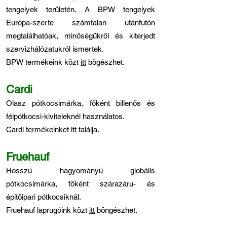
tengelyek területén. A BPW tengelyek
Európa-szerte számtalan utánfutón
megtalálhatóak, minőségükről és kiterjedt
szervizhálózatukról ismertek.
BPW termékeink közt
itt
bögészhet.
Cardi
Olasz pótkocsimárka, főként billenős és
félpótkocsi-kiviteleknél használatos.
Cardi termékeinket
itt
találja.
Fruehauf
Hosszú hagyományú globális
pótkocsimárka, főként szárazáru- és
építőipari pótkocsiknál.
Fruehauf laprugóink közt
itt
böngészhet.