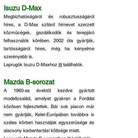
Isuzu D-Max
Megbízhatóságáról és robusztusságáról
híres, a D-Max szilárd hírnevet szerzett
közműcégek, gazdálkodók és terepjáró
felhasználók körében. 2002 óta gyártják,
tartósságáról híres, még ha kényelme
szerényebb is.
Laprugók Isuzu D-Maxhoz
itt
találhatók.
Mazda B-sorozat
A 1960-as évektől kezdve gyártott
modellcsalád, amelyet gyakran a Forddal
közösen fejlesztettek. Bár sok piacon már
nem gyártják, Kelet-Európában továbbra is
széles körben használják egyszerűsége és
alacsony karbantartási költsége miatt.