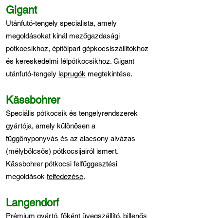
Gigant
Utánfutó-tengely specialista, amely
megoldásokat kínál mezőgazdasági
pótkocsikhoz, építőipari gépkocsiszállítókhoz
és kereskedelmi félpótkocsikhoz. Gigant
utánfutó-tengely
laprugók
megtekintése.
Kässbohrer
Speciális pótkocsik és tengelyrendszerek
gyártója, amely különösen a
függönyponyvás és az alacsony alvázas
(mélybölcsős) pótkocsijairól ismert.
Kässbohrer pótkocsi felfüggesztési
megoldások
felfedezése
.
Langendorf
Prémium gyártó, főként üvegszállító, billenős