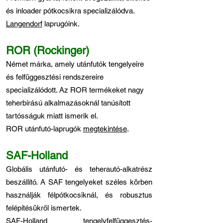
és inloader pótkocsikra specializálódva.
Langendorf
laprugóink.
ROR (Rockinger)
Német márka, amely utánfutók tengelyeire
és felfüggesztési rendszereire
specializálódott. Az ROR termékeket nagy
teherbírású alkalmazásoknál tanúsított
tartósságuk miatt ismerik el.
ROR utánfutó-laprugók
megtekintése
.
SAF-Holland
Globális utánfutó- és teherautó-alkatrész
beszállító. A SAF tengelyeket széles körben
használják félpótkocsiknál, és robusztus
felépítésükről ismertek.
SAF-Holland tengelyfelfüggesztés-