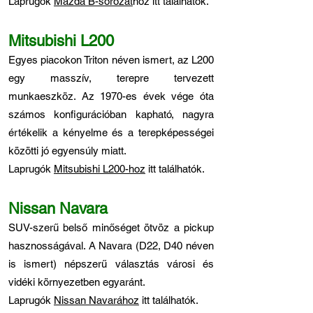
Laprugók
Mazda B-sorozat
hoz itt találhatók.
Mitsubishi L200
Egyes piacokon Triton néven ismert, az L200
egy masszív, terepre tervezett
munkaeszköz. Az 1970-es évek vége óta
számos konfigurációban kapható, nagyra
értékelik a kényelme és a terepképességei
közötti jó egyensúly miatt.
Laprugók
Mitsubishi L200-hoz
itt találhatók.
Nissan Navara
SUV-szerű belső minőséget ötvöz a pickup
hasznosságával. A Navara (D22, D40 néven
is ismert) népszerű választás városi és
vidéki környezetben egyaránt.
Laprugók
Nissan Navarához
itt találhatók.