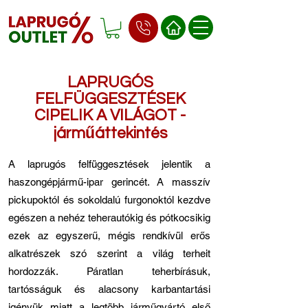
LAPRUGÓS
FELFÜGGESZTÉSEK
CIPELIK A VILÁGOT -
járműáttekintés
A laprugós felfüggesztések jelentik a
haszongépjármű-ipar gerincét. A masszív
pickupoktól és sokoldalú furgonoktól kezdve
egészen a nehéz teherautókig és pótkocsikig
ezek az egyszerű, mégis rendkívül erős
alkatrészek szó szerint a világ terheit
hordozzák. Páratlan teherbírásuk,
tartósságuk és alacsony karbantartási
igényük miatt a legtöbb járműgyártó első