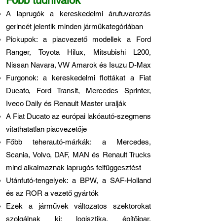
Főbb tudnivalók
A laprugók a kereskedelmi árufuvarozás
gerincét jelentik minden járműkategóriában
Pickupok: a piacvezető modellek a Ford
Ranger, Toyota Hilux, Mitsubishi L200,
Nissan Navara, VW Amarok és Isuzu D-Max
Furgonok: a kereskedelmi flottákat a Fiat
Ducato, Ford Transit, Mercedes Sprinter,
Iveco Daily és Renault Master uralják
A Fiat Ducato az európai lakóautó-szegmens
vitathatatlan piacvezetője
Főbb teherautó-márkák: a Mercedes,
Scania, Volvo, DAF, MAN és Renault Trucks
mind alkalmaznak laprugós felfüggesztést
Utánfutó-tengelyek: a BPW, a SAF-Holland
és az ROR a vezető gyártók
Ezek a járművek változatos szektorokat
szolgálnak ki: logisztika, építőipar,