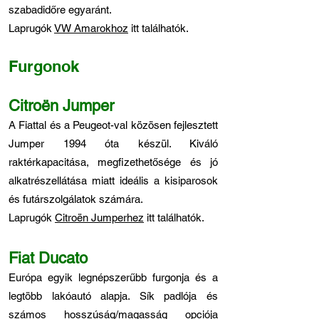
szabadidőre egyaránt.
Laprugók
VW Amarokhoz
itt találhatók.
Furgonok
Citroën Jumper
A Fiattal és a Peugeot-val közösen fejlesztett
Jumper 1994 óta készül. Kiváló
raktérkapacitása, megfizethetősége és jó
alkatrészellátása miatt ideális a kisiparosok
és futárszolgálatok számára.
Laprugók
Citroën Jumperhez
itt találhatók.
Fiat Ducato
Európa egyik legnépszerűbb furgonja és a
legtöbb lakóautó alapja. Sík padlója és
számos hosszúság/magasság opciója