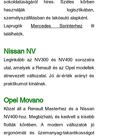
sokoldalúságáról híres. Széles körben
használják logisztikában,
személyszállításban és lakóautó alapként.
Laprugók
Mercedes Sprinterhez
itt
találhatók.
Nissan NV
Leginkább az NV300 és NV400 sorozatra
utal, amelyek a Renault és az Opel modellek
átnevezett változatai. Jó ár-érték arányt és
praktikumot kínálnak.
Opel Movano
Közel áll a Renault Masterhez és a Nissan
NV400-hoz. Megbízható, és kedvelt a kisebb
flották körében. A modern változatok jó
ergonómiát és üzemanyag-takarékosságot