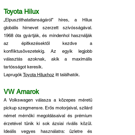
Toyota Hilux
„Elpusztíthatatlanságáról” híres, a Hilux
globális hírnevet szerzett szívósságával.
1968 óta gyártják, és mindenhol használják
az építkezésektől kezdve a
konfliktusövezetekig. Az egyik legjobb
választás azoknak, akik a maximális
tartósságot keresik.
Laprugók
Toyota Hiluxhoz
itt találhatók.
VW Amarok
A Volkswagen válasza a közepes méretű
pickup szegmensre. Erős motorjaival, szilárd
német mérnöki megoldásaival és prémium
érzetével tűnik ki sok ázsiai rivális közül.
Ideális vegyes használatra: üzletre és