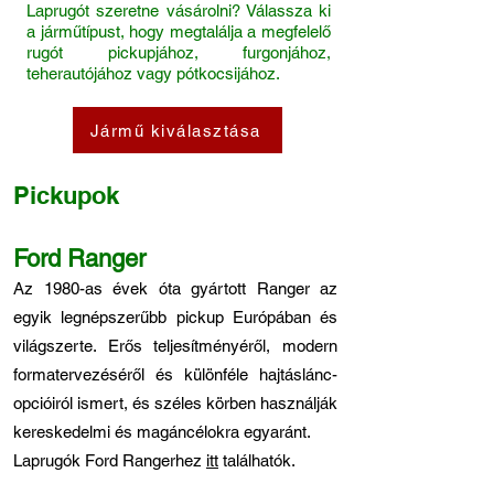
Laprugót szeretne vásárolni? Válassza ki
a járműtípust, hogy megtalálja a megfelelő
rugót pickupjához, furgonjához,
teherautójához vagy pótkocsijához.
Jármű kiválasztása
Pickupok
Ford Ranger
Az 1980-as évek óta gyártott Ranger az
egyik legnépszerűbb pickup Európában és
világszerte. Erős teljesítményéről, modern
formatervezéséről és különféle hajtáslánc-
opcióiról ismert, és széles körben használják
kereskedelmi és magáncélokra egyaránt.
Laprugók Ford Rangerhez
itt
találhatók.