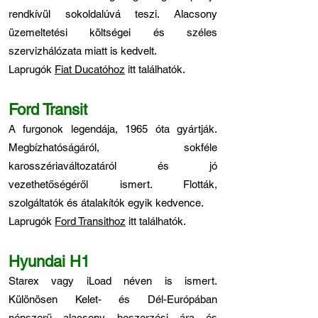
rendkívül sokoldalúvá teszi. Alacsony
üzemeltetési költségei és széles
szervizhálózata miatt is kedvelt.
Laprugók
Fiat Ducatóhoz
itt találhatók.
Ford Transit
A furgonok legendája, 1965 óta gyártják.
Megbízhatóságáról, sokféle
karosszériaváltozatáról és jó
vezethetőségéről ismert. Flották,
szolgáltatók és átalakítók egyik kedvence.
Laprugók
Ford Transithoz
itt találhatók.
Hyundai H1
Starex vagy iLoad néven is ismert.
Különösen Kelet- és Dél-Európában
népszerű alacsony beszerzési ára és