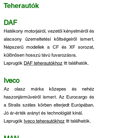
Teherautók
DAF
Hatékony motorjairól, vezetői kényelméről és
alacsony üzemeltetési költségeiről ismert.
Népszerű modellek a CF és XF sorozat,
különösen hosszú távú fuvarozásra.
Laprugók
DAF teherautókhoz
itt találhatók.
Iveco
Az olasz márka közepes és nehéz
haszonjárműveiről ismert. Az Eurocargo és
a Stralis széles körben elterjedt Európában.
Jó ár-érték arányt és technológiát kínál.
Laprugók
Iveco teherautókhoz
itt találhatók.