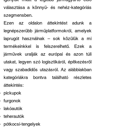
választása a könnyű- és nehéz-kategóriás
szegmensben.
Ezen az oldalon áttekintést adunk a
legnépszerűbb járműplatformokról, amelyek
laprugót használnak – sok közülük a mi
termékeinkkel is felszerelhető. Ezek a
járművek uralják az európai és azon túli
utakat, legyen szó logisztikáról, építkezésről
vagy szabadidős utazásról. Az alábbiakban
kategóriákra bontva található részletes
áttekintés:
pickupok
furgonok
lakóautók
teherautók
pótkocsi-tengelyek